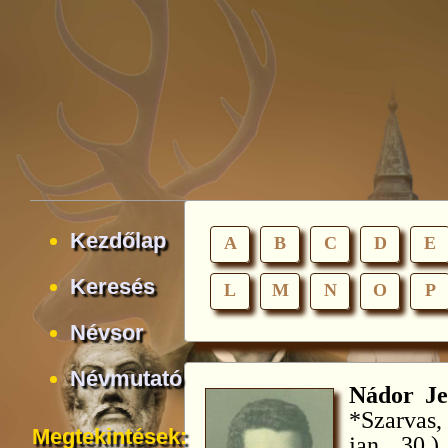
Kezdőlap
A
B
C
D
E
Keresés
L
M
N
O
P
Névsor
Névmutató
Nádor Je
*Szarvas,
Megtekintések:
jan. 30.)