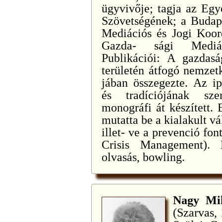
ügyvivője; tagja az Eg
Szövetségének; a Budap
Mediációs és Jogi Koor
Gazda- sági Mediá
Publikációi: A gazdasá
területén átfogó nemzetk
jában összegezte. Az ip
és tradíciójának szem
monográfi át készített.
mutatta be a kialakult v
illet- ve a prevenció fon
Crisis Management). K
olvasás, bowling.
Nagy Mih
(Szarvas, 