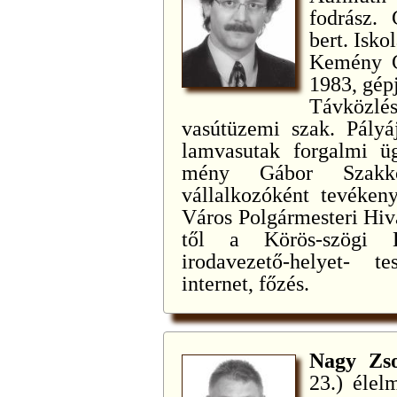
fodrász.
bert. Isko
Kemény G
1983, gép
Távközl
vasútüzemi szak. Pály
lamvasutak forgalmi ü
mény Gábor Szakköz
vállalkozóként tevéken
Város Polgármesteri Hiva
től a Körös-szögi K
irodavezető-helyet- te
internet, főzés.
Nagy Zs
23.) élel