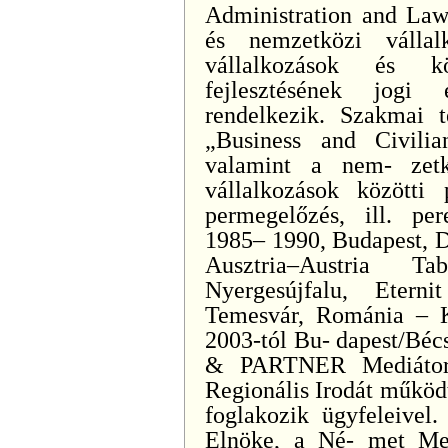
Administration and Law)
és nemzetközi vállal
vállalkozások és kö
fejlesztésének jogi 
rendelkezik. Szakmai t
„Business and Civili
valamint a nem- zetk
vállalkozások közötti 
permegelőzés, ill. pe
1985– 1990, Budapest, D
Ausztria–Austria T
Nyergesújfalu, Eter
Temesvár, Románia – 
2003-tól Bu- dapest/B
& PARTNER Mediátor 
Regionális Irodát működt
foglakozik ügyfeleivel
Elnöke, a Né- met Med