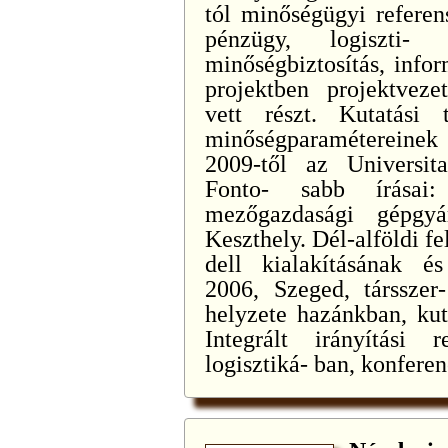
tól minőségügyi referens
pénzügy, logiszti- 
minőségbiztosítás, in
projektben projektvezet
vett részt. Kutatási 
minőségparamétereine
2009-től az Universit
Fonto- sabb írásai:
mezőgazdasági gépgyá
Keszthely. Dél-alföldi f
dell kialakításának és
2006, Szeged, társszer-
helyzete hazánkban, kut
Integrált irányítási
logisztiká- ban, konfere