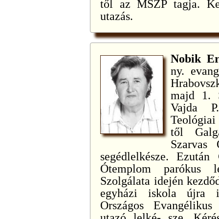
től az MSZP tagja. Ked
utazás.
Nobik E
ny. evang
Hrabovszk
majd 1. S
Vajda P
Teológiai
től Galg
Szarvas 
segédlelkésze. Ezután 
Ótemplom parókus lel
Szolgálata idején kezdő
egyházi iskola újra 
Országos Evangélikus
utazó lelké- sze. Kéré