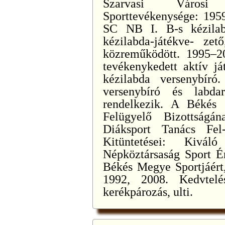
Szarvasi Városi T
Sporttevékenysége: 1959
SC NB I. B-s kézilab
kézilabda-játékve- ze
közreműködött. 1995–20
tevékenykedett aktív já
kézilabda versenybíró.
versenybíró és labdar
rendelkezik. A Békés
Felügyelő Bizottság
Diáksport Tanács Fel
Kitüntetései: Kivá
Népköztársaság Sport É
Békés Megye Sportjáért,
1992, 2008. Kedvtelés
kerékpározás, ulti.