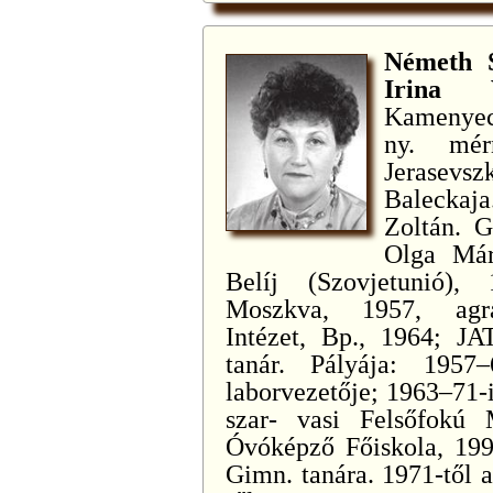
Németh S
Irina 
Kamenyec-
ny. mérn
Jerasevs
Baleckaj
Zoltán. G
Olga Mári
Belíj (Szovjetunió),
Moszkva, 1957, agrá
Intézet, Bp., 1964; JA
tanár. Pályája: 1957
laborvezetője; 1963–71-
szar- vasi Felsőfokú 
Óvóképző Főiskola, 199
Gimn. tanára. 1971-től 