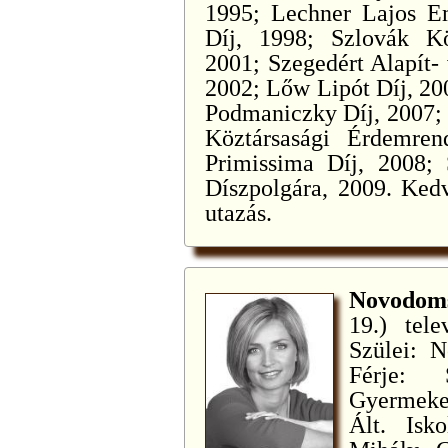
1995; Lechner Lajos Em
Díj, 1998; Szlovák Kö
2001; Szegedért Alapít-
2002; Lőw Lipót Díj, 20
Podmaniczky Díj, 2007; 
Köztársasági Érdemren
Primissima Díj, 2008; 
Díszpolgára, 2009. Kedvt
utazás.
Novodo
19.) tele
Szülei: N
Férje: 
Gyermeke:
Ált. Isk