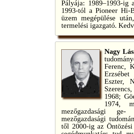
Pályája: 1989–1993-ig
1993-tól a Pioneer Hi-B
üzem megépülése után,
termelési igazgató. Kedvte
Nagy Lás
tudomán
Ferenc, 
Erzsébet
Eszter, N
Szerencs
1968; Gö
1974, m
mezőgazdasági ge- 
mezőgazdasági tudomány
től 2000-ig az Öntözési
segédmunkatárs, tud. mu