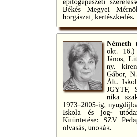
építőgépészeti szerelés
Békés Megyei Mérnök
horgászat, kertészkedés.
Németh 
okt. 16.)
János, Li
ny. kire
Gábor, N.
Ált. Isko
JGYTF, S
nika szak
1973–2005-ig, nyugdíjba 
Iskola és jog- utóda
Kitüntetése: SZV Pedag
olvasás, unokák.