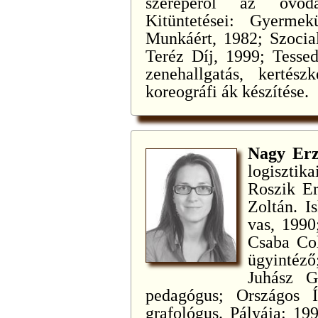
szerepéről az óvoda
Kitüntetései: Gyermek
Munkáért, 1982; Szocial
Teréz Díj, 1999; Tessed
zenehallgatás, kertész
koreográfi ák készítése.
Nagy Er
logisztika
Roszik Er
Zoltán. I
vas, 1990
Csaba Col
ügyintéz
Juhász G
pedagógus; Országos Ír
grafológus. Pályája: 19