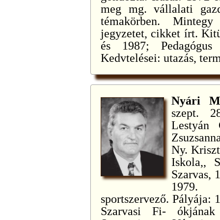
meg mg. vállalati gazd
témakörben. Mintegy
jegyzetet, cikket írt. Ki
és 1987; Pedagógus 
Kedvtelései: utazás, term
Nyári M
szept. 28
Lestyán 
Zsuzsanna
Ny. Kriszt
Iskola,, 
Szarvas, 1
1979. 
sportszervező. Pályája:
Szarvasi Fi- ókjának 