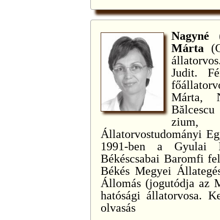
Nagyné 
Márta
(
állatorvo
Judit. F
főállato
Márta, 
Bălcescu
zium, 
Állatorvostudományi Egy
1991-ben a Gyulai H
Békéscsabai Baromfi fel
Békés Megyei Állategés
Állomás (jogutódja az
hatósági állatorvosa. Ke
olvasás