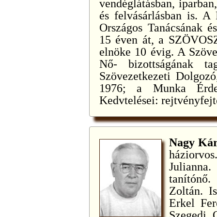
vendéglátásban, iparban
és felvásárlásban is. A
Országos Tanácsának és 
15 éven át, a SZÖVOSZ
elnöke 10 évig. A Szöv
Nő- bizottságának tag
Szövezetkezeti Dolgozó,
1976; a Munka Érdem
Kedvtelései: rejtvényfejt
Nagy Kár
háziorvos
Juliann
tanítónő
Zoltán. I
Erkel Fe
Szegedi 