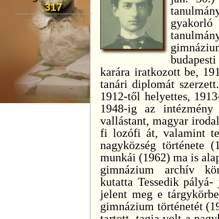
317
tanulmány
gyakorl
tanulmá
gimnáziu
budapesti
karára iratkozott be, 19
tanári diplomát szerzet
1912-től helyettes, 1913
1948-ig az intézmény i
vallástant, magyar iroda
fi lozófi át, valamint t
nagyközség története (
munkái (1962) ma is alap
gimnázium archív kön
kutatta Tessedik pályá-
jelent meg e tárgykörbe
gimnázium történetét (19
tartott, tagja volt a nag