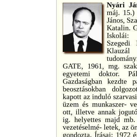
Nyári Já
máj. 15.) 
János, Sz
Katalin. 
Iskolái:
Szegedi 
Klauzál
tudomány
GATE, 1961, mg. szak
egyetemi doktor. Pá
Gazdaságban kezdte p
beosztásokban dolgozo
kapott az induló szarva
üzem és munkaszer- vez
ott, illetve annak jogutó
ig. helyettes majd mb.
vezetéselmé- letek, az ö
gondozta. Írásai: 1972 é