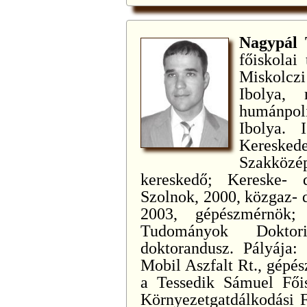
Nagypál
főiskolai
Miskolczi
Ibolya, 
humánpol
Ibolya. 
Kereske
Szakköz
kereskedő; Kereske- 
Szolnok, 2000, közgaz- 
2003, gépészmérnök; 
Tudományok Doktor
doktorandusz. Pályája:
Mobil Aszfalt Rt., gépés
a Tessedik Sámuel Fői
Környezetgatdálkodási F