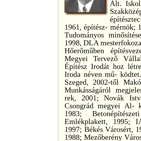
Ált. Isko
Szakkö
építészte
1961, építész- mérnök; 
Tudományos minősítés
1998, DLA mesterfokozat
Hőerőműben építésvez
Megyei Tervező Válla
Építész Irodát hoz létr
Iroda néven mű- ködtet.
Szeged, 2002-től Makó,
Munkásságáról megjelen
rek, 2001; Novák Istvá
Csongrád megyei Al- k
1983; Betonépítész
Emlékplakett, 1995;
1997; Békés Városért, 1
1988; Mezőberény Városé