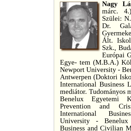
Nagy Lá
márc. 4.
Szülei: N
Dr. Gal
Gyermekei
Ált. Isko
Szk., Bud
Európai G
Egye- tem (M.B.A.) Köln
Newport University - Be
Antwerpen (Doktori Isko
International Business 
mediátor. Tudományos mi
Benelux Egyetemi K
Prevention and Cri
International Busin
University - Benelux
Business and Civilian M