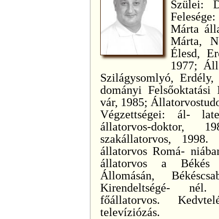
Szülei: 
Felesége
Márta áll
Márta, N.
Élesd, Er
1977; Áll
Szilágysomlyó, Erdély,
dományi Felsőoktatási I
vár, 1985; Állatorvostu
Végzettségei: ál- lat
állatorvos-doktor, 1
szakállatorvos, 1998.
állatorvos Romá- niában
állatorvos a Békés 
Állomásán, Békéscs
Kirendeltségé- nél. 
főállatorvos. Kedvte
televíziózás.