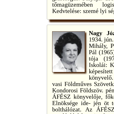
tőmagüzemében logis
Kedvtelése: szemé lyi ség
Nagy Jó
1934. jún
Mihály, P
Pál (1965
tója (19
Iskolái: 
képesíte
könyvelő.
vasi Földműves Szövetke
Kondorosi Földszöv. pén
ÁFÉSZ könyvelője, főkö
Elnöksége ide- jén öt t
bolthálózat. Az ÁFÉSZ 