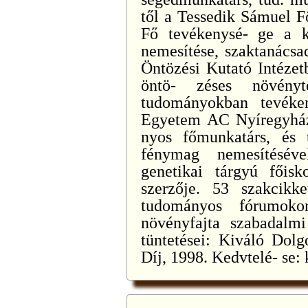
től a Tessedik Sámuel Fő
Fő tevékenysé- ge a k
nemesítése, szaktanácsa
Öntözési Kutató Intéze
öntö- zéses növényte
tudományokban tevéke
Egyetem AC Nyíregyház
nyos főmunkatárs, és tá
fénymag nemesítéséve
genetikai tárgyú főisko
szerzője. 53 szakcikk
tudományos fórumoko
növényfajta szabadalmi
tüntetései: Kiváló Dol
Díj, 1998. Kedvtelé- se: