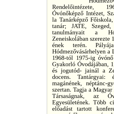
Hódmezővá
Rendelőintézete, 19
Óvónőképző Intézet, Sz
la Tanárképző Főiskola,
tanár; JATE, Szeged,
tanulmányait a Hó
Zeneiskolában szerezte 
ének terén. Pályáj
Hódmezővásárhelyen a Li
1968-tól 1975-ig óvónő
Gyakorló Óvodájában, 19
és jogutód- jainál a Z
docens. Tantárgyai: 
magánének, néptánc-gy
szertan. Tagja a Magyar
Társaságnak, az Ó
Egyesületének. Több ci
előadást tartott konfe