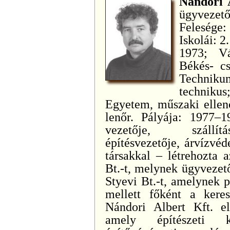
Nándori 
ügyvezető
Felesége
Iskolái: 2
1973; Vá
Békés- cs
Technik
techniku
Egyetem, műszaki ellenő
lenőr. Pályája: 1977–
vezetője, szállítá
építésvezetője, árvízvé
társakkal – létrehozta 
Bt.-t, melynek ügyvezető
Styevi Bt.-t, amelynek p
mellett főként a kere
Nándori Albert Kft. els
amely építészeti kiv