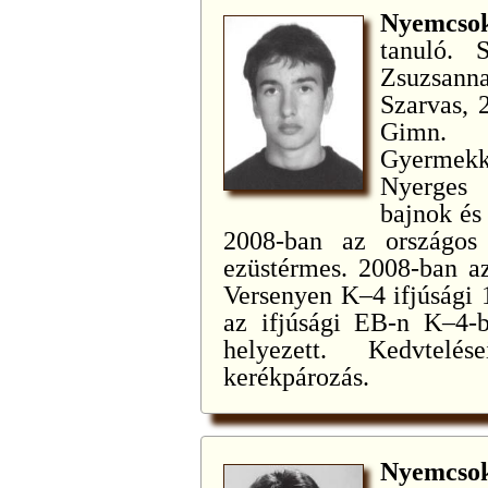
Nyemcso
tanuló. 
Zsuzsanna
Szarvas, 
Gimn. t
Gyermekko
Nyerges 
bajnok és
2008-ban az országos
ezüstérmes. 2008-ban 
Versenyen K–4 ifjúsági 
az ifjúsági EB-n K–4-
helyezett. Kedvtelé
kerékpározás.
Nyemcso