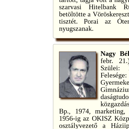
szarvasi Hitelbank R
betöltötte a Vöröskeresz
tisztét. Porai az Óte
nyugszanak.
Nagy Bé
febr. 21
Szülei:
Felesége
Gyermeke:
Gimná
daságtudo
közgazdá
Bp., 1974, marketing, 
1956-ig az OKISZ Közpo
osztályvezető a Háziip