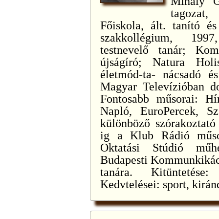
Mihály G
tagozat,
Főiskola, ált. tanító é
szakkollégium, 1997
testnevelő tanár; Kom
újságíró; Natura Hol
életmód-ta- nácsadó és
Magyar Televízióban dol
Fontosabb műsorai: Hír
Napló, EuroPercek, Sz
különböző szórakoztató
ig a Klub Rádió műso
Oktatási Stúdió műhe
Budapesti Kommunkikáci
tanára. Kitüntetése
Kedvtelései: sport, kirán