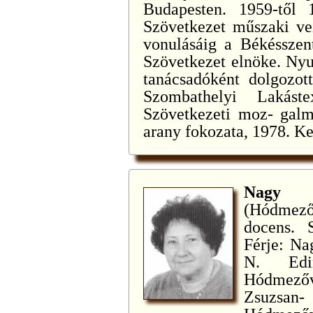
Budapesten. 1959-től 
Szövetkezet műszaki ve
vonulásáig a Békésszen
Szövetkezet elnöke. Nyu
tanácsadóként dolgozot
Szombathelyi Lakástex
Szövetkezeti moz- galm
arany fokozata, 1978. Ke
Nagy
(Hódmező
docens. S
Férje: Na
N. Edin
Hódmező
Zsuzsa