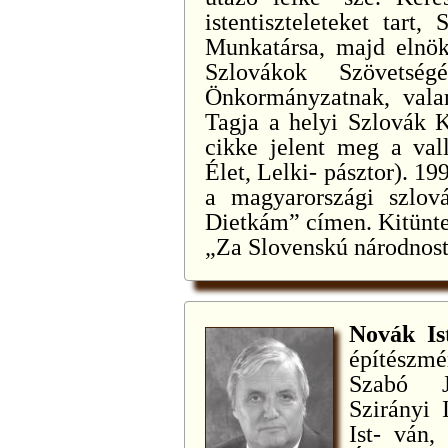
istentiszteleteket tart,
Munkatársa, majd elnök
Szlovákok Szövetsé
Önkormányzatnak, valam
Tagja a helyi Szlovák K
cikke jelent meg a val
Élet, Lelki- pásztor). 19
a magyarországi szlov
Dietkám” címen. Kitünte
„Za Slovenskú národnost
Novák I
építészmér
Szabó J
Szirányi 
Ist- ván,