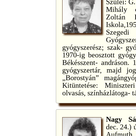
Szülei: G
Mihály o
Zoltán 
Iskola,19
Szeged
Gyógysz
gyógyszerész; szak- gyó
1970-ig beosztott gyóg
Békésszent- andráson. 1
gyógyszertár, majd jog
„Borostyán” magángyógy
Kitüntetése: Miniszter
olvasás, színházlátoga- t
Nagy S
dec. 24.) 
Aufmuth 