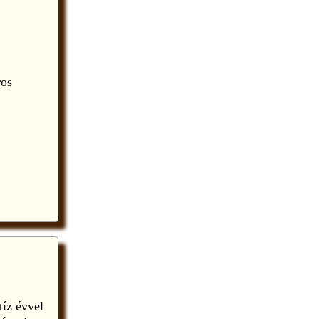
ros
tíz évvel