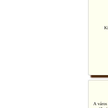
Ki
A város 