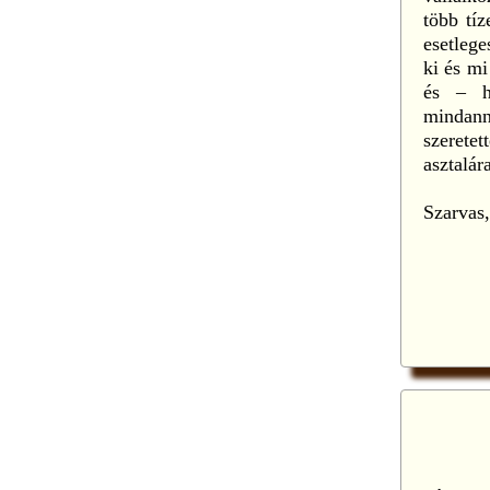
több tíz
esetlege
ki és mi
és – hi
mindan
szeretet
asztalár
Szarvas