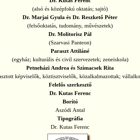
Dr. Kutas Ferenc
(alsó és középfokú oktatás; sajtó)
Dr. Marjai Gyula és Dr. Reszkető Péter
(felsőoktatás, tudomány, művészetek)
Dr. Molitorisz Pál
(Szarvasi Panteon)
Paraszt Attiláné
(egyház; kulturális és civil szervezetek; zeneiskola)
Petneházi Andrea és Szimacsek Rita
asztott képviselők, köztisztviselők, közalkalmazottak; vállalk
Felelős szerkesztő
Dr. Kutas Ferenc
Borító
Aszódi Antal
Tipográfia
Dr. Kutas Ferenc