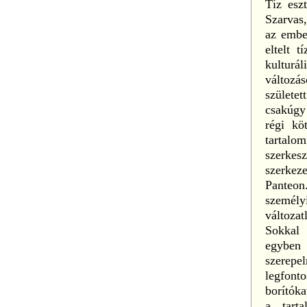
Tíz esz
Szarvas,
az embe
eltelt 
kulturál
változá
születe
csakúgy 
régi kö
tartal
szerkesz
szerkeze
Panteon
személy
változat
Sokkal 
egyben
szerepe
legfonto
borítóka
a tart