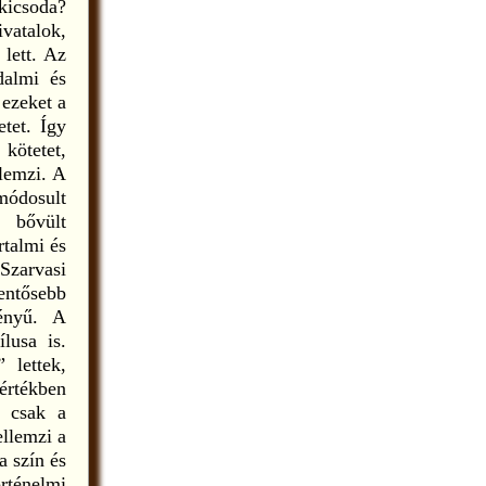
kicsoda?
ivatalok,
lett. Az
dalmi és
 ezeket a
tet. Így
kötetet,
llemzi. A
módosult
 bővült
rtalmi és
 Szarvasi
entősebb
vényű. A
ílusa is.
 lettek,
rtékben
: csak a
ellemzi a
a szín és
ténelmi