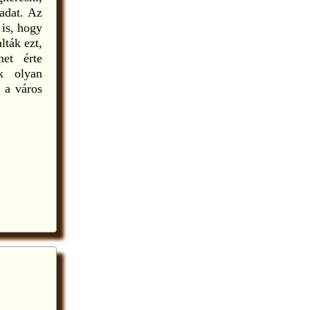
ladat. Az
 is, hogy
lták ezt,
net érte
k olyan
e a város