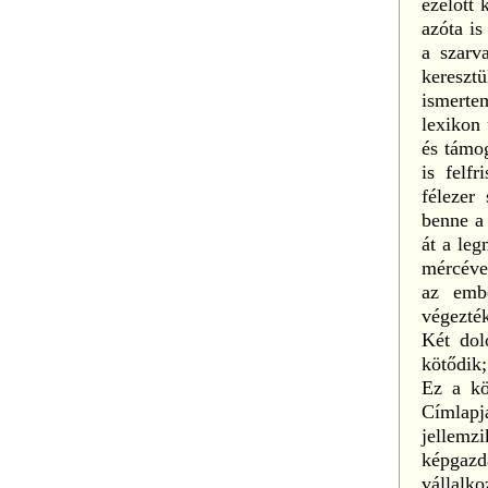
ezelőtt 
azóta is
a szarv
kereszt
ismerte
lexikon 
és támog
is felfr
félezer
benne a
át a le
mércéve
az embe
végezté
Két dol
kötődik;
Ez a kö
Címlapj
jellemz
képgazd
vállalk