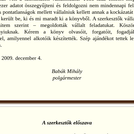
ezer adatot összegyűjteni és feldolgozni nem mindennapi fe
s pontatlanságok mellett vállalniuk kellett annak a kockázatát
 került be, ki és mi maradt ki a könyvből. A szerkesztők válla
tem szerint – megoldották vállalt feladatukat. Köszö
nyiuknak. Kérem a könyv olvasóit, forgatóit, fogadjá
tel, amilyennel alkotóik készítették. Szép ajándékot tettek l
a.
, 2009. december 4.
Babák Mihály
polgármester
A szerkesztők előszava