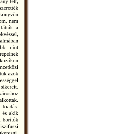
ány lett,
szerették
 könyvön
tom, nem
látták a
ekvéssel,
rtalmában
több mint
repelnek
lkozókon
mzetközi
tük azok
ességgel
ikereit.
városhoz
alkottak.
 kiadás.
 és akik
 borítók
szifuszi
keresni,