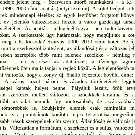
tendeje jelent meg – Szarvason úttörő munkaként – a Ki 
 1990–2000 című adattár (helyi lexikon). A kötet beépült a h
rek mindennapi életébe: az egyik legtöbbet forgatott könyv 
tíz év jelentős változásokat hozott a város gazdasági társa
is életében. Az adattár – jellegénél fogva – nem tudta követni
sokat. A szerkesztők úgy határoztak, hogy megújítják a köte
tt meg a Ki kicsoda? Szarvas, 2000–2010 című kötet. Az új 
mint a szerkesztőbizottságot, az állandóság és a változás je
tetben szereplők több mint felének szócikke – némileg 
ommal – ma is része az adattárnak; a tízenegy tagúra
tőségnek öten ma is tagjai a régiek közül. A legjelentősebb ta
ti változás, hogy a könyv új, önálló fejezettel bővült, címe:
. A város közel három évszázados történetének legjel
iségei kaptak helyet benne. Pályájuk lezárt, örök ér
lan szerkezet mellett változott a szócikkek tartalma és st
több az adat bennük, így pontosabbak, de „szárazabbak”
 tömörebbek is. Szubjektív elemek csak minimális mé
lnek, s a publikációk korábbi teljes felsorolása megszűnt
sabb írások szerepelnek cím szerint. Állandóság és változás j
t is. Változatlan a formátum, a szerkezet és a stílus, változott 
alom. Most is szarvasi motívumokból és Szarvas tör