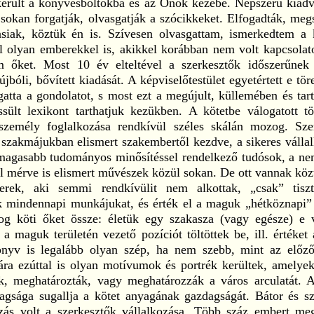
került a könyvesboltokba és az Önök kezébe. Népszerű kiadv
 sokan forgatják, olvasgatják a szócikkeket. Elfogadták, meg
asiak, köztük én is. Szívesen olvasgattam, ismerkedtem a
ül olyan emberekkel is, akikkel korábban nem volt kapcsola
m őket. Most 10 év elteltével a szerkesztők időszerűnek 
újbóli, bővített kiadását. A képviselőtestület egyetértett e tör
atta a gondolatot, s most ezt a megújult, küllemében és ta
issült lexikont tarthatjuk kezükben. A kötetbe válogatott 
 személy foglalkozása rendkívül széles skálán mozog. Sze
 szakmájukban elismert szakembertől kezdve, a sikeres válla
gmagasabb tudományos minősítéssel rendelkező tudósok, a ne
l mérve is elismert művészek közül sokan. De ott vannak köz
rek, aki semmi rendkívülit nem alkottak, „csak” tiszt
k mindennapi munkájukat, és érték el a maguk „hétköznapi” s
og köti őket össze: életük egy szakasza (vagy egésze) e 
 a maguk területén vezető pozíciót töltöttek be, ill. értéket 
nyv is legalább olyan szép, ha nem szebb, mint az előző
ára ezúttal is olyan motívumok és portrék kerültek, amelyek
ik, meghatározták, vagy meghatározzák a város arculatát. A
agsága sugallja a kötet anyagának gazdagságát. Bátor és szi
ozás volt a szerkesztők vállalkozása. Több száz embert meg