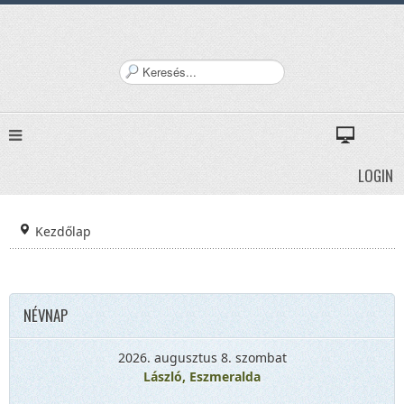
K
e
r
e
s
é
LOGIN
s
.
.
Kezdőlap
.
NÉVNAP
2026. augusztus 8. szombat
László, Eszmeralda