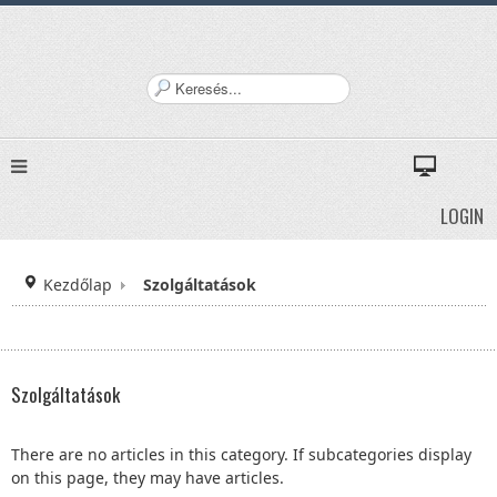
K
e
r
e
s
é
LOGIN
s
.
.
Kezdőlap
Szolgáltatások
.
Szolgáltatások
There are no articles in this category. If subcategories display
on this page, they may have articles.