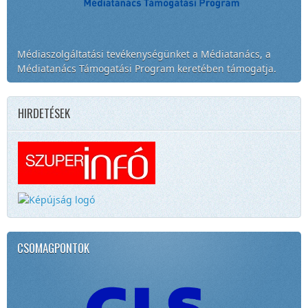
Médiaszolgáltatási tevékenységünket a Médiatanács, a
Médiatanács Támogatási Program keretében támogatja.
HIRDETÉSEK
CSOMAGPONTOK