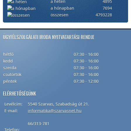
a héten
4895
a hónapban
7694
összesen
4793228
ÜGYFÉLSZOLGÁLATI IRODA NYITVATARTÁSI RENDJE
hétfő
07:30 - 16:00
kedd
07:30 - 16:00
szerda
07:30 - 16:00
csütörtök
07:30 - 16:00
péntek
07:30 - 12:00
ELÉRHETŐSÉGÜNK
Levélcím
:
5540
Szarvas
,
Szabadság
út
21.
E-mail:
informatika@szarvasnet.hu
66/313-781
Telefon
: