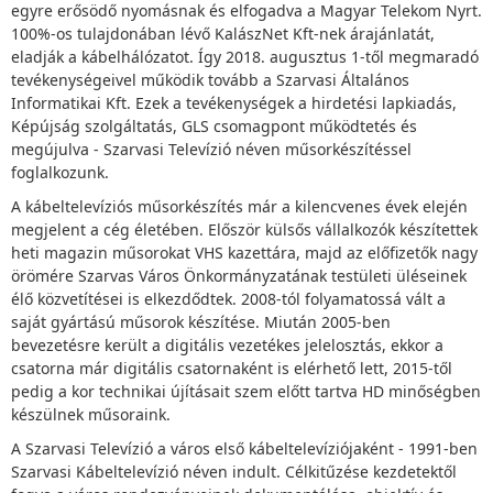
egyre erősödő nyomásnak és elfogadva a Magyar Telekom Nyrt.
100%-os tulajdonában lévő KalászNet Kft-nek árajánlatát,
eladják a kábelhálózatot. Így 2018. augusztus 1-től megmaradó
tevékenységeivel működik tovább a Szarvasi Általános
Informatikai Kft. Ezek a tevékenységek a hirdetési lapkiadás,
Képújság szolgáltatás, GLS csomagpont működtetés és
megújulva - Szarvasi Televízió néven műsorkészítéssel
foglalkozunk.
A kábeltelevíziós műsorkészítés már a kilencvenes évek elején
megjelent a cég életében. Először külsős vállalkozók készítettek
heti magazin műsorokat VHS kazettára, majd az előfizetők nagy
örömére Szarvas Város Önkormányzatának testületi üléseinek
élő közvetítései is elkezdődtek. 2008-tól folyamatossá vált a
saját gyártású műsorok készítése. Miután 2005-ben
bevezetésre került a digitális vezetékes jelelosztás, ekkor a
csatorna már digitális csatornaként is elérhető lett, 2015-től
pedig a kor technikai újításait szem előtt tartva HD minőségben
készülnek műsoraink.
A Szarvasi Televízió a város első kábeltelevíziójaként - 1991-ben
Szarvasi Kábeltelevízió néven indult. Célkitűzése kezdetektől