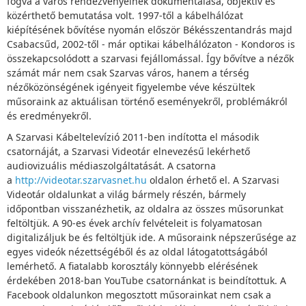
fogva a város rendezvényeinek dokumentálása, objektív és
közérthető bemutatása volt. 1997-től a kábelhálózat
kiépítésének bővítése nyomán először Békésszentandrás majd
Csabacsűd, 2002-től - már optikai kábelhálózaton - Kondoros is
összekapcsolódott a szarvasi fejállomással. Így bővítve a nézők
számát már nem csak Szarvas város, hanem a térség
nézőközönségének igényeit figyelembe véve készültek
műsoraink az aktuálisan történő eseményekről, problémákról
és eredményekről.
A Szarvasi Kábeltelevízió 2011-ben indította el második
csatornáját, a Szarvasi Videotár elnevezésű lekérhető
audiovizuális médiaszolgáltatását. A csatorna
a
http://videotar.szarvasnet.hu
oldalon érhető el. A Szarvasi
Videotár oldalunkat a világ bármely részén, bármely
időpontban visszanézhetik, az oldalra az összes műsorunkat
feltöltjük. A 90-es évek archív felvételeit is folyamatosan
digitalizáljuk be és feltöltjük ide. A műsoraink népszerűsége az
egyes videók nézettségéből és az oldal látogatottságából
lemérhető. A fiatalabb korosztály könnyebb elérésének
érdekében 2018-ban YouTube csatornánkat is beindítottuk. A
Facebook oldalunkon megosztott műsorainkat nem csak a