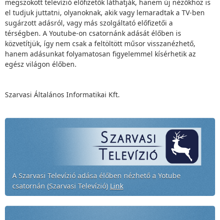
megszokott televízió előfizetők láthatják, hanem új nézőkhöz is
el tudjuk juttatni, olyanoknak, akik vagy lemaradtak a TV-ben
sugárzott adásról, vagy más szolgáltató előfizetői a
térségben. A Youtube-on csatornánk adását élőben is
közvetítjük, így nem csak a feltöltött műsor visszanézhető,
hanem adásunkat folyamatosan figyelemmel kísérhetik az
egész világon élőben.
Szarvasi Általános Informatikai Kft.
A Szarvasi Televízió adása élőben nézhető a Yotube
csatornán (Szarvasi Televízió)
Link