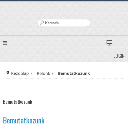
K
e
r
e
s
é
LOGIN
s
.
.
Kezdőlap
Rólunk
.
Bemutatkozunk
Bemutatkozunk
Bemutatkozunk