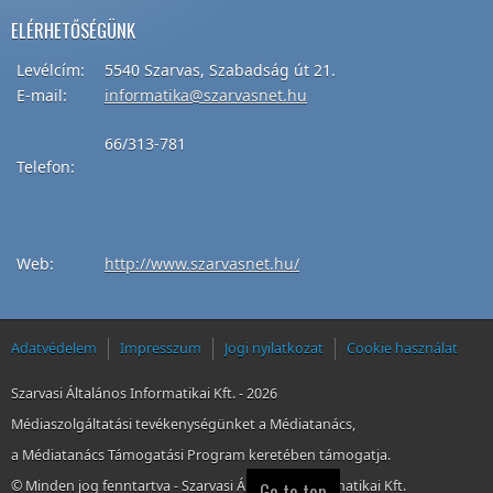
ELÉRHETŐSÉGÜNK
Levélcím
:
5540
Szarvas
,
Szabadság
út
21.
E-mail:
informatika@szarvasnet.hu
66/313-781
Telefon
:
Web:
http://
www.szarvasnet.hu
/
Adatvédelem
Impresszum
Jogi nyilatkozat
Cookie használat
Szarvasi Általános Informatikai Kft. -
2026
Médiaszolgáltatási tevékenységünket a Médiatanács,
a Médiatanács Támogatási Program keretében támogatja.
© Minden jog fenntartva - Szarvasi Általános Informatikai Kft.
Go to top