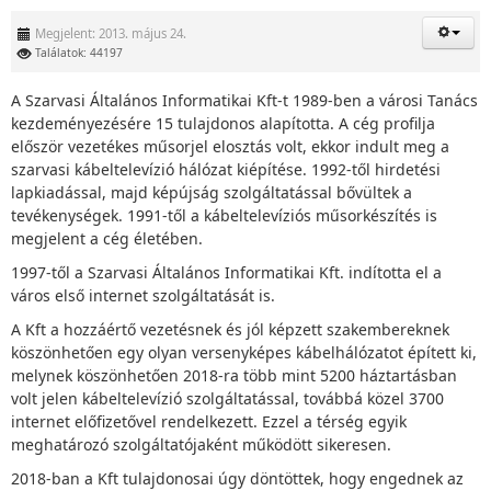
Megjelent: 2013. május 24.
Találatok: 44197
A Szarvasi Általános Informatikai Kft-t 1989-ben a városi Tanács
kezdeményezésére 15 tulajdonos alapította. A cég profilja
először vezetékes műsorjel elosztás volt, ekkor indult meg a
szarvasi kábeltelevízió hálózat kiépítése. 1992-től hirdetési
lapkiadással, majd képújság szolgáltatással bővültek a
tevékenységek. 1991-től a kábeltelevíziós műsorkészítés is
megjelent a cég életében.
1997-től a Szarvasi Általános Informatikai Kft. indította el a
város első internet szolgáltatását is.
A Kft a hozzáértő vezetésnek és jól képzett szakembereknek
köszönhetően egy olyan versenyképes kábelhálózatot épített ki,
melynek köszönhetően 2018-ra több mint 5200 háztartásban
volt jelen kábeltelevízió szolgáltatással, továbbá közel 3700
internet előfizetővel rendelkezett. Ezzel a térség egyik
meghatározó szolgáltatójaként működött sikeresen.
2018-ban a Kft tulajdonosai úgy döntöttek, hogy engednek az