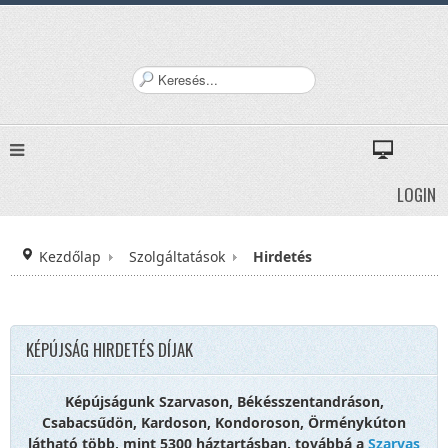
K
e
r
e
s
é
LOGIN
s
.
.
Kezdőlap
Szolgáltatások
.
Hirdetés
KÉPÚJSÁG HIRDETÉS DÍJAK
Képújságunk Szarvason, Békésszentandráson,
Csabacsűdön, Kardoson, Kondoroson, Örménykúton
látható több, mint 5300 háztartásban, továbbá a
Szarvas