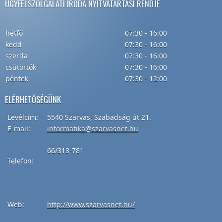
ÜGYFÉLSZOLGÁLATI IRODA NYITVATARTÁSI RENDJE
hétfő
07:30 - 16:00
kedd
07:30 - 16:00
szerda
07:30 - 16:00
csütörtök
07:30 - 16:00
péntek
07:30 - 12:00
ELÉRHETŐSÉGÜNK
Levélcím
:
5540
Szarvas
,
Szabadság
út
21.
E-mail:
informatika@szarvasnet.hu
66/313-781
Telefon
:
Web:
http://
www.szarvasnet.hu
/