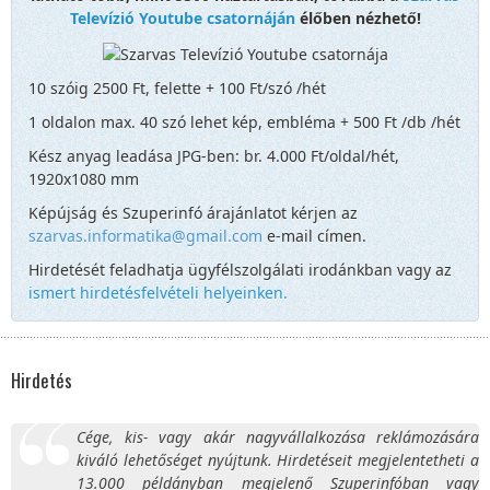
Televízió Youtube csatornáján
élőben nézhető!
10 szóig 2500 Ft, felette + 100 Ft/szó /hét
1 oldalon max. 40 szó lehet kép, embléma + 500 Ft /db /hét
Kész anyag leadása JPG-ben: br. 4.000 Ft/oldal/hét,
1920x1080 mm
Képújság és Szuperinfó árajánlatot kérjen az
szarvas.informatika@gmail.com
e-mail címen.
Hirdetését feladhatja ügyfélszolgálati irodánkban vagy az
ismert hirdetésfelvételi helyeinken.
Hirdetés
Cége, kis- vagy akár nagyvállalkozása reklámozására
kiváló lehetőséget nyújtunk. Hirdetéseit megjelentetheti a
13.000 példányban megjelenő Szuperinfóban vagy