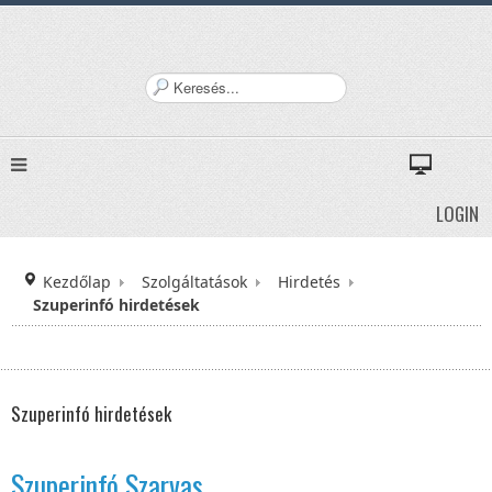
K
e
r
e
s
é
LOGIN
s
.
.
Kezdőlap
Szolgáltatások
.
Hirdetés
Szuperinfó hirdetések
Szuperinfó hirdetések
Szuperinfó Szarvas