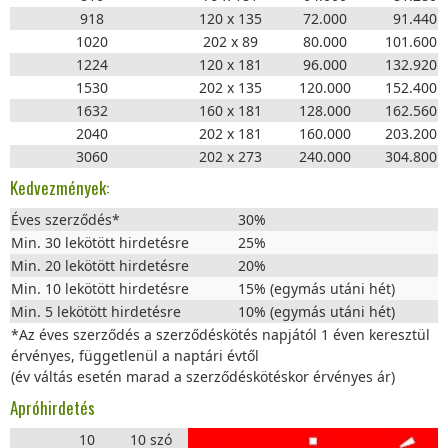
918
120 x 135
72.000
91.440
1020
202 x 89
80.000
101.600
1224
120 x 181
96.000
132.920
1530
202 x 135
120.000
152.400
1632
160 x 181
128.000
162.560
2040
202 x 181
160.000
203.200
3060
202 x 273
240.000
304.800
Kedvezmények:
Éves szerződés*
30%
Min. 30 lekötött hirdetésre
25%
Min. 20 lekötött hirdetésre
20%
Min. 10 lekötött hirdetésre
15% (egymás utáni hét)
Min. 5 lekötött hirdetésre
10% (egymás utáni hét)
*Az éves szerződés a szerződéskötés napjától 1 éven keresztül
érvényes, függetlenül a naptári évtől
(év váltás esetén marad a szerződéskötéskor érvényes ár)
Apróhirdetés
10
10 szó