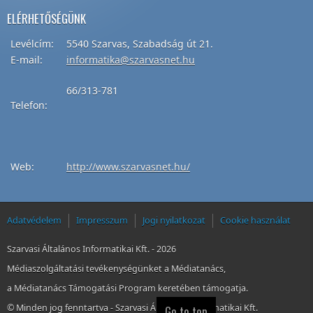
ELÉRHETŐSÉGÜNK
Levélcím
:
5540
Szarvas
,
Szabadság
út
21.
E-mail:
informatika@szarvasnet.hu
66/313-781
Telefon
:
Web:
http://
www.szarvasnet.hu
/
Adatvédelem
Impresszum
Jogi nyilatkozat
Cookie használat
Szarvasi Általános Informatikai Kft. -
2026
Médiaszolgáltatási tevékenységünket a Médiatanács,
a Médiatanács Támogatási Program keretében támogatja.
© Minden jog fenntartva - Szarvasi Általános Informatikai Kft.
Go to top