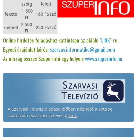
szóig
felett
1 600
fekete
160 Ft/szó
Ft
2 500
kiemelt
250 Ft/szó
Ft
Online hirdetés feladáshoz kattintson az alábbi "
LINK
"-re.
Egyedi árajánlat kérés:
szarvas.informatika@gmail.com
Az ország összes Szuperinfó egy helyen:
www.szuperinfo.hu
A Szarvasi Televízió adása élőben nézhető a Yotube
csatornán (Szarvasi Televízió)
Link