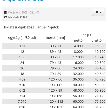
Megjelent: 2008. július 01.
Találatok: 54336
Hirdetési díjak
2023. január
1
-jétől:
ár [Ft]
egység (.../30-ad)
méret [mm]
nettó
bruttó
0,51
39 x 21
4.000
5.080
12
39 x 43
8.000
10.160
1,53
39 x 66
12.000
15.240
24
79 x 43
16.000
20.320
36
79 x 66
24.000
30.480
48
79 x 89
32.000
40.640
4,59
120 x 66
36.000
45.720
510
79 x 112
40.000
50.800
612
120 x 89
48.000
60.960
714
79 x 158
56.000
71.120
7,515
120 x 112
60.000
76.200
816
79 x 181
64.000
81.280